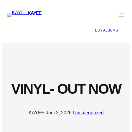
Zum
KAYEE
Inhalt
springen
BUY ALBUMS
VINYL- OUT NOW
KAYEE
·
Juni 3, 2026
·
Uncategorized