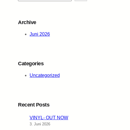
e
a
r
Archive
c
h
Juni 2026
Categories
Uncategorized
Recent Posts
VINYL- OUT NOW
3. Juni 2026